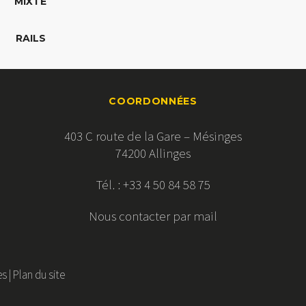
MIXTE
RAILS
COORDONNÉES
403 C route de la Gare – Mésinges
74200 Allinges
Tél. : +33 4 50 84 58 75
Nous contacter par mail
es
|
Plan du site