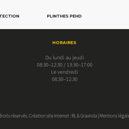
TECTION
PLINTHES PEHD
HORAIRES
Du lundi au jeudi
08:30–12:30 / 13:30–17:00
Le vendredi
08:30–12:30
roits réservés. Création site internet :
RL
&
Gravinda
|
Mentions légal