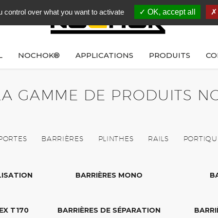
 control over what you want to activate
OK, accept all
L
NOCHOK®
APPLICATIONS
PRODUITS
CO
LA GAMME DE PRODUITS 
PORTES
BARRIÈRES
PLINTHES
RAILS
PORTIQU
LISATION
BARRIÈRES MONO
B
EX T170
BARRIÈRES DE SÉPARATION
BARRI