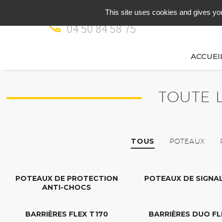
This site uses cookies and gives you
Appelez-nous


04 50 84 58 75
ACCUEI
TOUTE 
TOUS
POTEAUX
POTEAUX DE PROTECTION
POTEAUX DE SIGNA
ANTI-CHOCS
BARRIÈRES FLEX T170
BARRIÈRES DUO FL